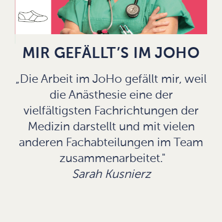
MIR GEFÄLLT’S IM JOHO
O
„
„Die Arbeit im JoHo gefällt mir, weil
die Anästhesie eine der
o
a
vielfältigsten Fachrichtungen der
r
Medizin darstellt und mit vielen
e
anderen Fachabteilungen im Team
nn.
zusammenarbeitet."
."
Sarah Kusnierz