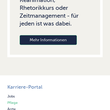
Reanimation,
Rhetorikkurs oder
Zeitmanagement - für
jeden ist was dabei.
Mehr Informationen
Karriere-Portal
Navigation
Jobs
überspringen
Pflege
Ärzte